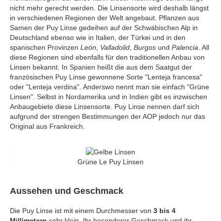
nicht mehr gerecht werden. Die Linsensorte wird deshalb längst
in verschiedenen Regionen der Welt angebaut. Pflanzen aus
Samen der Puy Linse gedeihen auf der Schwäbischen Alp in
Deutschland ebenso wie in Italien, der Türkei und in den
spanischen Provinzen
León
,
Valladolid
,
Burgos
und
Palencia
. All
diese Regionen sind ebenfalls für den traditionellen Anbau von
Linsen bekannt. In Spanien heißt die aus dem Saatgut der
französischen Puy Linse gewonnene Sorte "Lenteja francesa"
oder "Lenteja verdina". Anderswo nennt man sie einfach "Grüne
Linsen". Selbst in Nordamerika und in Indien gibt es inzwischen
Anbaugebiete diese Linsensorte. Puy Linse nennen darf sich
aufgrund der strengen Bestimmungen der AOP jedoch nur das
Original aus Frankreich.
Grüne Le Puy Linsen
Aussehen und Geschmack
Die Puy Linse ist mit einem Durchmesser von
3 bis 4
Millimetern
sehr klein. Ihr besonderer Geschmack und ihr