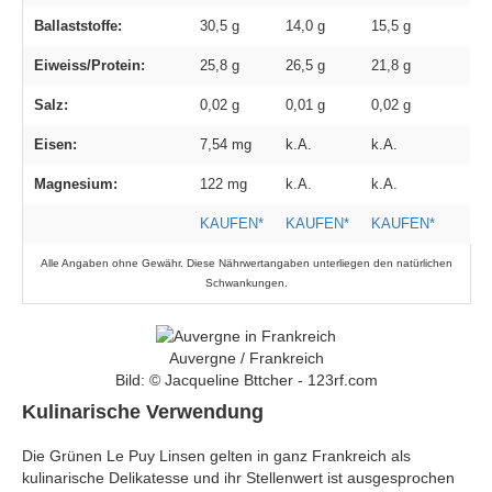
Ballaststoffe:
30,5 g
14,0 g
15,5 g
Eiweiss/Protein:
25,8 g
26,5 g
21,8 g
Salz:
0,02 g
0,01 g
0,02 g
Eisen:
7,54 mg
k.A.
k.A.
Magnesium:
122 mg
k.A.
k.A.
KAUFEN*
KAUFEN*
KAUFEN*
Alle Angaben ohne Gewähr. Diese Nährwertangaben unterliegen den natürlichen
Schwankungen.
Auvergne / Frankreich
Bild: © Jacqueline Bttcher - 123rf.com
Kulinarische Verwendung
Die Grünen Le Puy Linsen gelten in ganz Frankreich als
kulinarische Delikatesse und ihr Stellenwert ist ausgesprochen