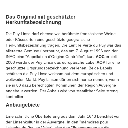
Das Original mit geschützter
Herkunftsbezeichnung
Die Puy Linse darf ebenso wie berühmte französische Weine
oder Käsesorten eine geschützte geografische
Herkunftsbezeichnung tragen. Die Lentille Verte du Puy war das
allererste Gemüse überhaupt, das am 7. August 1996 von der
INAO eine "Appellation d'Origine Contrôlée", kurz
AOC
erhielt.
2008 wurde der Puy Linse das europäische Label
AOP
für eine
geschützte Ursprungsbezeichnung verliehen. Beide Labels
schützen die Puy Linse wirksam auf dem europäischen und
weltweiten Markt. Puy Linsen dürfen sich nur so nennen, wenn
sie in 88 dazu berechtigten Kommunen der Region Auvergne
angebaut werden. Der Anbau wird von staatlicher Seite streng
kontrolliert.
Anbaugebiete
Eine schriftliche Überlieferung aus dem Jahr 1643 berichtet von
der Linsenkultur in der Auvergne. In den "mémoires pour
l'histoire du Puy en Velay", also den "Erinnerungen an die