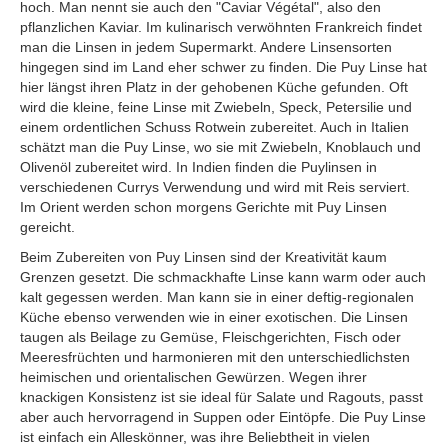
hoch. Man nennt sie auch den "Caviar Végétal", also den
pflanzlichen Kaviar. Im kulinarisch verwöhnten Frankreich findet
man die Linsen in jedem Supermarkt. Andere Linsensorten
hingegen sind im Land eher schwer zu finden. Die Puy Linse hat
hier längst ihren Platz in der gehobenen Küche gefunden. Oft
wird die kleine, feine Linse mit Zwiebeln, Speck, Petersilie und
einem ordentlichen Schuss Rotwein zubereitet. Auch in Italien
schätzt man die Puy Linse, wo sie mit Zwiebeln, Knoblauch und
Olivenöl zubereitet wird. In Indien finden die Puylinsen in
verschiedenen Currys Verwendung und wird mit Reis serviert.
Im Orient werden schon morgens Gerichte mit Puy Linsen
gereicht.
Beim Zubereiten von Puy Linsen sind der Kreativität kaum
Grenzen gesetzt. Die schmackhafte Linse kann warm oder auch
kalt gegessen werden. Man kann sie in einer deftig-regionalen
Küche ebenso verwenden wie in einer exotischen. Die Linsen
taugen als Beilage zu Gemüse, Fleischgerichten, Fisch oder
Meeresfrüchten und harmonieren mit den unterschiedlichsten
heimischen und orientalischen Gewürzen. Wegen ihrer
knackigen Konsistenz ist sie ideal für Salate und Ragouts, passt
aber auch hervorragend in Suppen oder Eintöpfe. Die Puy Linse
ist einfach ein Alleskönner, was ihre Beliebtheit in vielen