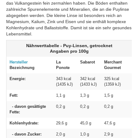
das Vulkangestein fein zermahlen haben. Die Böden enthalten
zahlreiche Spurenelemente und Mineralien, die an die Puylinse
abgegeben werden. Die kleine Linse ist besonders reich an
Magnesium, Kalium, Zink und Eisen und sie enthält komplexe
Kohlenhydrate und Ballaststoffe. Damit ist sie ein sehr gesundes
Lebensmittel.
Nährwerttabelle - Puy-Linsen, getrocknet
Angaben pro 100g
Hersteller
La
Sabarot
Merchant
Bezeichnung
Ponote
Gourmet
Energie:
343 kcal
342 kcal
325 kcal
(1435 kJ)
(1433 kJ)
(1359 kJ)
Fett:
1,1 g
1,3 g
1,5 g
- davon gesättigte
0,2 g
0,2 g
0,2 g
Fette:
Kohlenhydrate:
29,6 g
45,0 g
47,6 g
- davon Zucker:
2,0 g
1,0 g
2,9 g