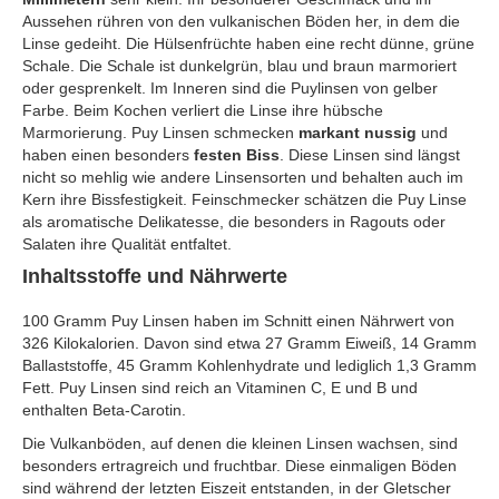
Aussehen rühren von den vulkanischen Böden her, in dem die
Linse gedeiht. Die Hülsenfrüchte haben eine recht dünne, grüne
Schale. Die Schale ist dunkelgrün, blau und braun marmoriert
oder gesprenkelt. Im Inneren sind die Puylinsen von gelber
Farbe. Beim Kochen verliert die Linse ihre hübsche
Marmorierung. Puy Linsen schmecken
markant nussig
und
haben einen besonders
festen Biss
. Diese Linsen sind längst
nicht so mehlig wie andere Linsensorten und behalten auch im
Kern ihre Bissfestigkeit. Feinschmecker schätzen die Puy Linse
als aromatische Delikatesse, die besonders in Ragouts oder
Salaten ihre Qualität entfaltet.
Inhaltsstoffe und Nährwerte
100 Gramm Puy Linsen haben im Schnitt einen Nährwert von
326 Kilokalorien. Davon sind etwa 27 Gramm Eiweiß, 14 Gramm
Ballaststoffe, 45 Gramm Kohlenhydrate und lediglich 1,3 Gramm
Fett. Puy Linsen sind reich an Vitaminen C, E und B und
enthalten Beta-Carotin.
Die Vulkanböden, auf denen die kleinen Linsen wachsen, sind
besonders ertragreich und fruchtbar. Diese einmaligen Böden
sind während der letzten Eiszeit entstanden, in der Gletscher